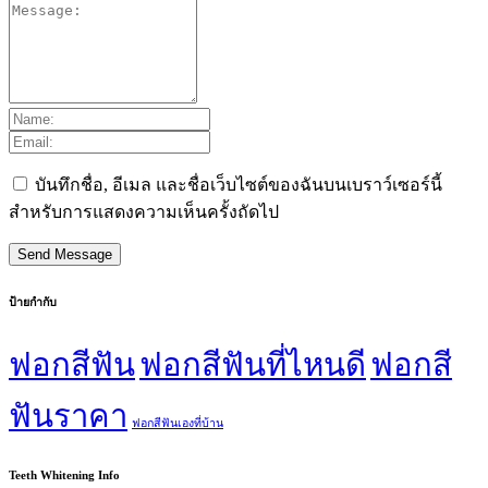
บันทึกชื่อ, อีเมล และชื่อเว็บไซต์ของฉันบนเบราว์เซอร์นี้
สำหรับการแสดงความเห็นครั้งถัดไป
ป้ายกำกับ
ฟอกสีฟัน
ฟอกสีฟันที่ไหนดี
ฟอกสี
ฟันราคา
ฟอกสีฟันเองที่บ้าน
Teeth Whitening Info