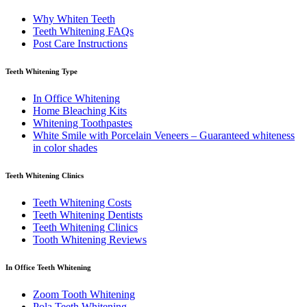
Why Whiten Teeth
Teeth Whitening FAQs
Post Care Instructions
Teeth Whitening Type
In Office Whitening
Home Bleaching Kits
Whitening Toothpastes
White Smile with Porcelain Veneers – Guaranteed whiteness
in color shades
Teeth Whitening Clinics
Teeth Whitening Costs
Teeth Whitening Dentists
Teeth Whitening Clinics
Tooth Whitening Reviews
In Office Teeth Whitening
Zoom Tooth Whitening
Pola Teeth Whitening