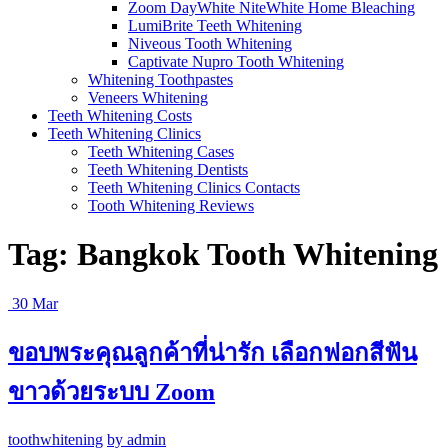
Zoom DayWhite NiteWhite Home Bleaching
LumiBrite Teeth Whitening
Niveous Tooth Whitening
Captivate Nupro Tooth Whitening
Whitening Toothpastes
Veneers Whitening
Teeth Whitening Costs
Teeth Whitening Clinics
Teeth Whitening Cases
Teeth Whitening Dentists
Teeth Whitening Clinics Contacts
Tooth Whitening Reviews
Tag:
Bangkok Tooth Whitening
30
Mar
ขอบพระคุณลูกค้าที่น่ารัก เลือกฟอกสีฟัน
ขาวด้วยระบบ Zoom
toothwhitening
by admin