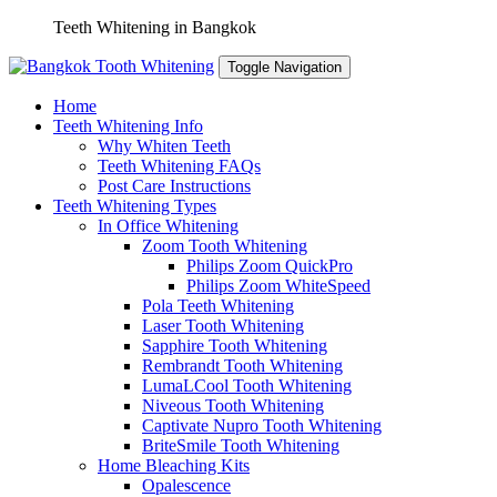
Skip
Teeth Whitening in Bangkok
to
content
Toggle Navigation
Home
Teeth Whitening Info
Why Whiten Teeth
Teeth Whitening FAQs
Post Care Instructions
Teeth Whitening Types
In Office Whitening
Zoom Tooth Whitening
Philips Zoom QuickPro
Philips Zoom WhiteSpeed
Pola Teeth Whitening
Laser Tooth Whitening
Sapphire Tooth Whitening
Rembrandt Tooth Whitening
LumaLCool Tooth Whitening
Niveous Tooth Whitening
Captivate Nupro Tooth Whitening
BriteSmile Tooth Whitening
Home Bleaching Kits
Opalescence