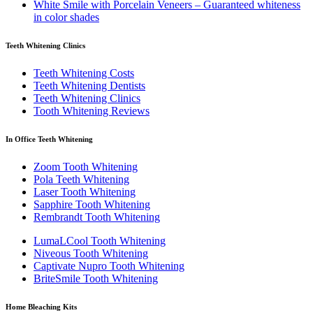
White Smile with Porcelain Veneers – Guaranteed whiteness
in color shades
Teeth Whitening Clinics
Teeth Whitening Costs
Teeth Whitening Dentists
Teeth Whitening Clinics
Tooth Whitening Reviews
In Office Teeth Whitening
Zoom Tooth Whitening
Pola Teeth Whitening
Laser Tooth Whitening
Sapphire Tooth Whitening
Rembrandt Tooth Whitening
LumaLCool Tooth Whitening
Niveous Tooth Whitening
Captivate Nupro Tooth Whitening
BriteSmile Tooth Whitening
Home Bleaching Kits