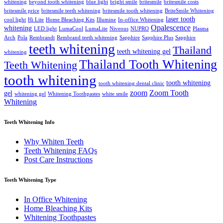
whitening
beyond tooth whitening
blue light
bright smile
britesmile
britesmile costs
britesmile price
britesmile teeth whitening
britesmile tooth whitening
BriteSmile Whitening
laser tooth
cool light
Hi Lite
Home Bleaching Kits
Illumine
In-office Whitening
Opalescence
whitening
LED light
LumaCool
LumaLite
Niveous
NUPRO
Plasma
Arch
Pola
Rembrandt
Rembrand teeth whitening
Sapphire
Sapphire Plus
Sapphire
teeth whitening
Thailand
teeth whitening gel
whitening
Thailand Tooth Whitening
Teeth Whitening
tooth whitening
tooth whitening
tooth whitening dental clinic
zoom
Zoom Tooth
gel
whitening gel
Whitening Toothpastes
white smile
Whitening
Teeth Whitening Info
Why Whiten Teeth
Teeth Whitening FAQs
Post Care Instructions
Teeth Whitening Type
In Office Whitening
Home Bleaching Kits
Whitening Toothpastes