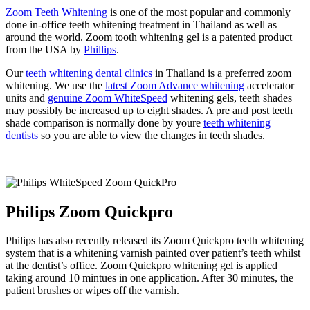
Zoom Teeth Whitening
is one of the most popular and commonly
done in-office teeth whitening treatment in Thailand as well as
around the world. Zoom tooth whitening gel is a patented product
from the USA by
Phillips
.
Our
teeth whitening dental clinics
in Thailand is a preferred zoom
whitening. We use the
latest Zoom Advance whitening
accelerator
units and
genuine Zoom WhiteSpeed
whitening gels, teeth shades
may possibly be increased up to eight shades. A pre and post teeth
shade comparison is normally done by youre
teeth whitening
dentists
so you are able to view the changes in teeth shades.
Philips Zoom Quickpro
Philips has also recently released its Zoom Quickpro teeth whitening
system that is a whitening varnish painted over patient’s teeth whilst
at the dentist’s office. Zoom Quickpro whitening gel is applied
taking around 10 mintues in one application. After 30 minutes, the
patient brushes or wipes off the varnish.