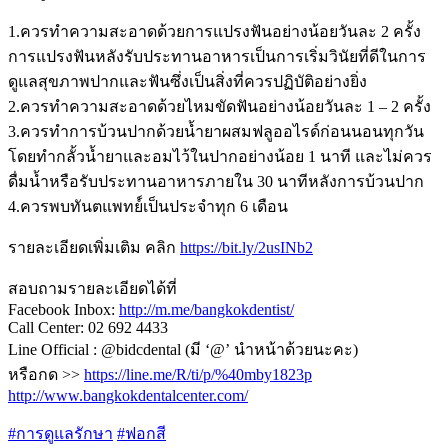
1.ควรทำความสะอาดด้วยการแปรงฟันอย่างน้อยวันละ 2 ครั้ง
การแปรงฟันหลังรับประทานอาหารเป็นการเริ่มวินัยที่ดีในการ
ดูแลสุขภาพปากและฟันซึ่งเป็นสิ่งที่ควรปฏิบัติอย่างยิ่ง
2.ควรทำความสะอาดด้วยไหมขัดฟันอย่างน้อยวันละ 1 – 2 ครั้ง
3.ควรทำการบ้วนปากด้วยน้ำยาผสมฟลูออไรด์ก่อนนอนทุกวัน
โดยทำกลั้วน้ำยาและอมไว้ในปากอย่างน้อย 1 นาที และไม่ควร
ดื่มน้ำหรือรับประทานอาหารภายใน 30 นาทีหลังการบ้วนปาก
4.ควรพบทันตแพทย์์เป็นประจำทุก 6 เดือน
รายละเอียดเพิ่มเติม คลิก
https://bit.ly/2usINb2
สอบถามรายละเอียดได้ที่
Facebook Inbox:
http://m.me/bangkokdentist/
Call Center: 02 692 4433
Line Official : @bidcdental (มี ‘@’ นำหน้าด้วยนะคะ)
หรือกด >>
https://line.me/R/ti/p/%40mby1823p
http://www.bangkokdentalcenter.com/
#
การดูแลรักษา
#
ฟอกสี