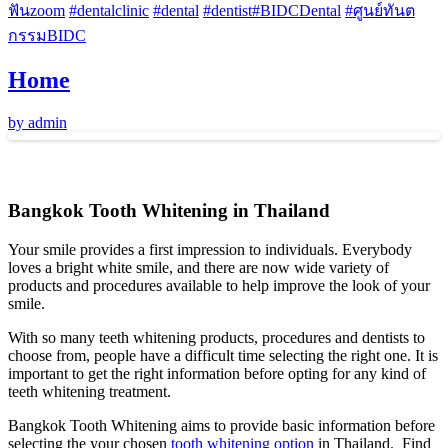
ฟันzoom
#
dentalclinic
#
dental
#
dentist
#
BIDCDental
#
ศูนย์ทันต
กรรมBIDC
Home
by admin
Bangkok Tooth Whitening in Thailand
Your smile provides a first impression to individuals. Everybody
loves a bright white smile, and there are now wide variety of
products and procedures available to help improve the look of your
smile.
With so many teeth whitening products, procedures and dentists to
choose from, people have a difficult time selecting the right one. It is
important to get the right information before opting for any kind of
teeth whitening treatment.
Bangkok Tooth Whitening aims to provide basic information before
selecting the your chosen
tooth whitening option
in Thailand. Find